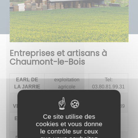
Entreprises et artisans à
Chaumont-le-Bois
EARL DE
exploitation
Tel:
LA JARRIE
agricole
03.80.81.99.31
EARL
exploitation
Tel:
VERMEAUX
agricole
03.80.81.90.89
Ce site utilise des
EARL DES
élevage de
cookies et vous donne
MUIDS
volailles
le contrôle sur ceux
DOMAINE
viticulteur-
Tel: