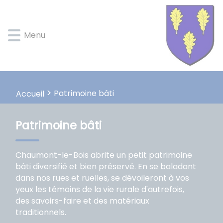
Lien
Lien
Lien
Lien
Panneau de gestion des cookies
d'accès
d'accès
d'accès
d'accès
rapide
rapide
rapide
rapide
Menu
au
au
à
au
menu
contenu
la
pied
principal
recherche
de
page
Patrimoine bâti
Accueil
Patrimoine bâti
Chaumont-le-Bois abrite un petit patrimoine
bâti diversifié et bien préservé. En se baladant
dans nos rues et ruelles, se dévoileront à vos
yeux les témoins de la vie rurale d'autrefois,
des savoirs-faire et des matériaux
traditionnels.