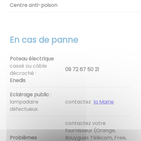
Centre anti-poison
En cas de panne
Poteau électrique
cassé ou câble
09 72 67 50 21
décroché :
Enedis
Eclairage public
:
lampadaire
contactez
la Mairie
défectueux
contactez votre
fournisseur (Orange,
Problèmes
Bouygues Télécom, Free,