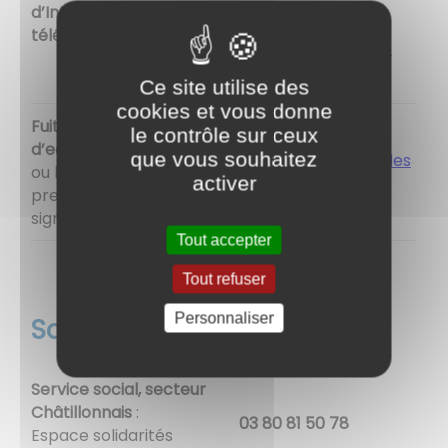
d’Internet ou de
SFR...).
téléphonie
Les coordonnées du
support se trouvent sur
vos factures.
Ce site utilise des
cookies et vous donne
Fuite sur le réseau
le contrôle sur ceux
d’eau
, pas d’eau
que vous souhaitez
contactez le
Syndicat des
ou baisse de
activer
eaux
pression
significative
Tout accepter
Tout refuser
Personnaliser
Social
Service social, secteur
Châtillonnais
:
03 80 81 50 78
Espace solidarités