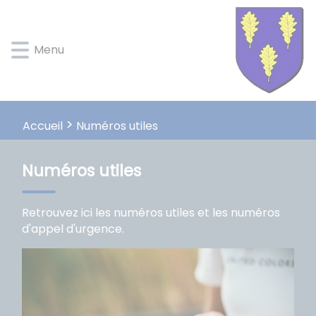
Lien
Lien
Lien
Lien
Panneau de gestion des cookies
d'accès
d'accès
d'accès
d'accès
rapide
rapide
rapide
rapide
Menu
au
au
à
au
menu
contenu
la
pied
principal
recherche
de
page
Numéros utiles
Accueil
Numéros utiles
Retrouvez ici les numéros utiles et les numéros
d'appel d'urgence.