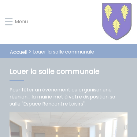
Lien
Lien
Lien
Lien
Panneau de gestion des cookies
d'accès
d'accès
d'accès
d'accès
rapide
rapide
rapide
rapide
Menu
au
au
à
au
menu
contenu
la
pied
principal
recherche
de
page
Louer la salle communale
Accueil
Louer la salle communale
Pour fêter un évènement ou organiser une
réunion... la mairie met à votre disposition sa
salle "Espace Rencontre Loisirs".