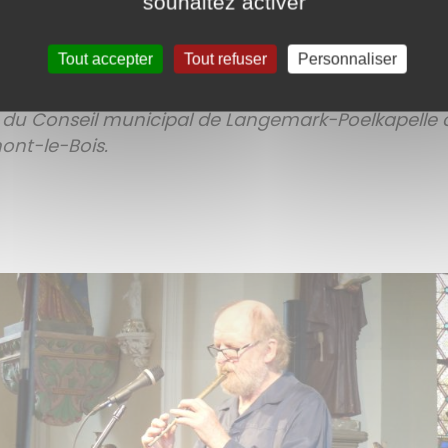
souhaitez activer
Tout accepter
Tout refuser
Personnaliser
 du Conseil municipal de Langemark-Poelkapelle o
ont-le-Bois.