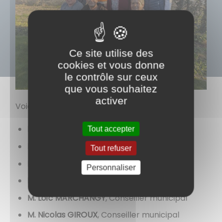
Ce site utilise des
cookies et vous donne
le contrôle sur ceux
que vous souhaitez
activer
Voici sa composition :
Mme Anne BOUHELIER
, Maire
Tout accepter
M. Joseph LOZANO
, 1er Adjoint
Tout refuser
Mme Monique ROUX
, 2ème Adjointe
Personnaliser
M. Daniel GUILLIER
, Conseiller municipal
M. Loïc MARCHANGY
, Conseiller municipal
M. Nicolas GIROUX
, Conseiller municipal