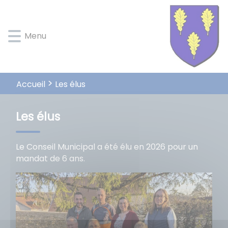
Lien
Lien
Lien
Lien
Panneau de gestion des cookies
d'accès
d'accès
d'accès
d'accès
rapide
rapide
rapide
rapide
Menu
au
au
à
au
menu
contenu
la
pied
principal
recherche
de
page
Les élus
Accueil
Les élus
Le Conseil Municipal a été élu en 2026 pour un
mandat de 6 ans.