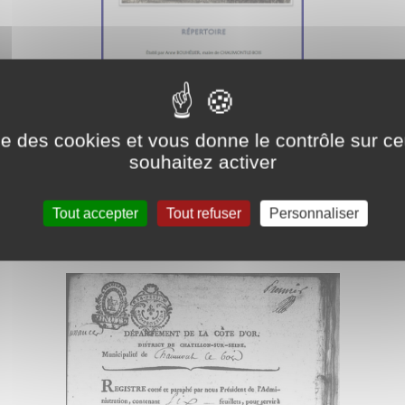
Consulter le répertoire
ise des cookies et vous donne le contrôle sur 
souhaitez activer
Côte d'Or met à votre disposition divers documents
Tout accepter
Tout refuser
Personnaliser