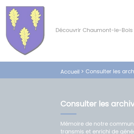
Lien
Lien
Lien
Lien
Panneau de gestion des cookies
d'accès
d'accès
d'accès
d'accès
rapide
rapide
rapide
rapide
au
au
à
au
Découvrir Chaumont-le-Bois
menu
contenu
la
pied
principal
recherche
de
page
Consulter les arch
Accueil
Consulter les archi
Mémoire de notre commun
transmis et enrichi de géné