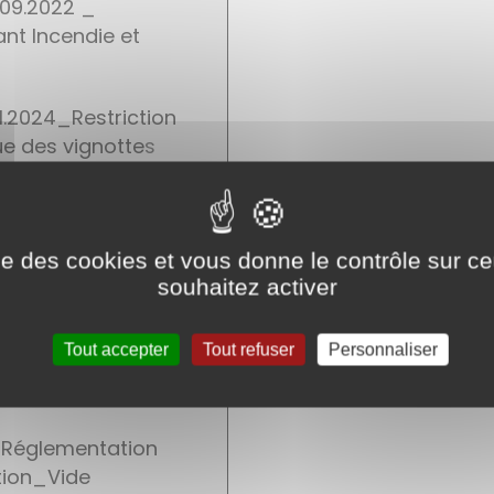
.09.2022 _
nt Incendie et
11.2024_Restriction
ue des vignotte
s
raires du
ravaux rue des
ise des cookies et vous donne le contrôle sur 
souhaitez activer
Réglementation
Tout accepter
Tout refuser
Personnaliser
tion_Trail 2025
Réglementation
ation_Vide