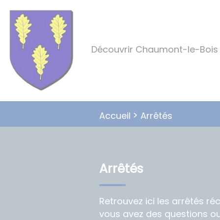
Lien
Lien
Lien
Lien
Panneau de gestion des cookies
d'accès
d'accès
d'accès
d'accès
rapide
rapide
rapide
rapide
au
au
à
au
Découvrir Chaumont-le-Bois
menu
contenu
la
pied
principal
recherche
de
page
Arrêtés
Accueil
Arrêtés
Retrouvez ici les arrêtés réc
vous avez des questions ou