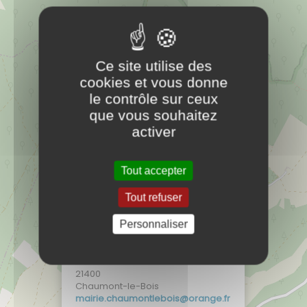
16 rue de la mairie
21400
Chaumont-le-Bois
rf.egnaro@siobeltnomuahc.eiriam
Ce site utilise des
61.09.18.08.30
cookies et vous donne
Mairie
le contrôle sur ceux
que vous souhaitez
activer
Tout accepter
Tout refuser
Personnaliser
×
Mairie Chaumont-le-Bois
16 rue de la mairie
21400
Chaumont-le-Bois
rf.egnaro@siobeltnomuahc.eiriam