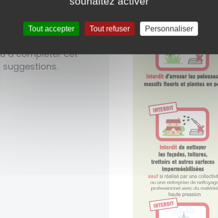
souhaitez activer
uverez un maximum
 et pour bien y vivre.
Tout accepter
Tout refuser
Personnaliser
consulter
du à compléter cet
s suggestions.