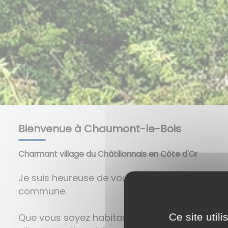
Bienvenue à Chaumont-le-Bois
Charmant village du Châtillonnais en Côte d'Or
Je suis heureuse de vous présenter le site int
commune.
Ce site util
Que vous soyez habitants, visiteurs ou simple