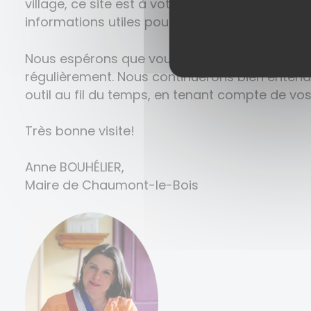
village, ce site est à votre service. Vous tro
informations utiles pour connaître notre village
Nous espérons que vous prendrez plaisir à le 
régulièrement. Nous continuerons bien enten
outil au fil du temps, en tenant compte de vo
Très bonne visite!
Anne BOUHÉLIER,
Maire de Chaumont-le-Bois